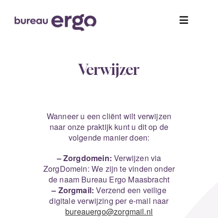
Skip
to
Toggle
content
Navigati
Home
Verwijzer
Kind & Jeugd
Wanneer u een cliënt wilt verwijzen
Volwassenen & Ouderen
naar onze praktijk kunt u dit op de
volgende manier doen:
Coaching
– Zorgdomein:
Verwijzen via
ZorgDomein: We zijn te vinden onder
de naam Bureau Ergo Maasbracht
Team
– Zorgmail:
Verzend een veilige
digitale verwijzing per e-mail naar
bureauergo@zorgmail.nl