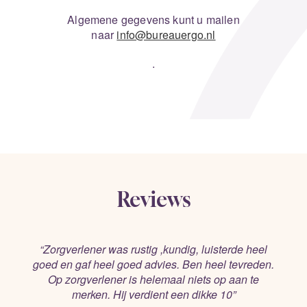
Contact
Algemene gegevens kunt u mailen
naar
info@bureauergo.nl
Verwijzen
.
Reviews
“Zorgverlener was rustig ,kundig, luisterde heel
“Het was een hele open en fijne samenwerking
goed en gaf heel goed advies. Ben heel tevreden.
waarbij het doel voor ogen werd gehouden en er
Op zorgverlener is helemaal niets op aan te
ook kritisch werd gekeken naar de balans
inspanning-resultaat voor onze dochter.”
merken. Hij verdient een dikke 10”